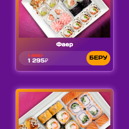
Фаер
1 495₽
БЕРУ
1 295₽