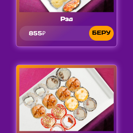
Рэд
БЕРУ
855₽