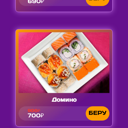
690₽
Домино
900₽
БЕРУ
700₽