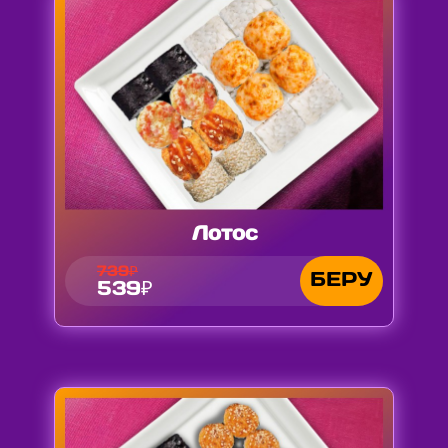
Лотос
739₽
БЕРУ
539₽