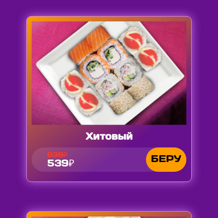
Хитовый
639₽
БЕРУ
539₽