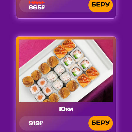
1 065₽
БЕРУ
865₽
Юки
БЕРУ
919₽