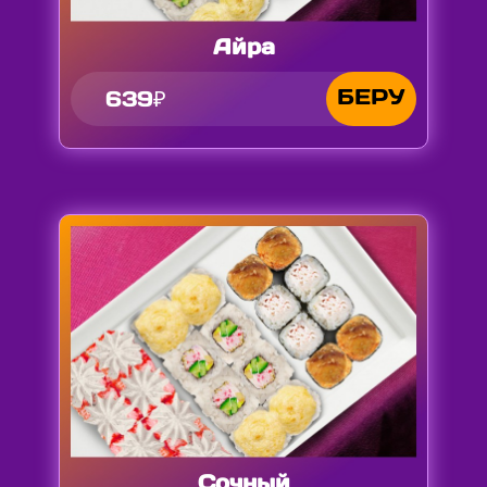
Айра
БЕРУ
639₽
Сочный