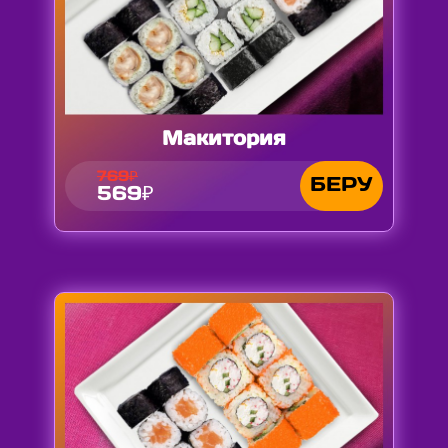
Макитория
769₽
БЕРУ
569₽