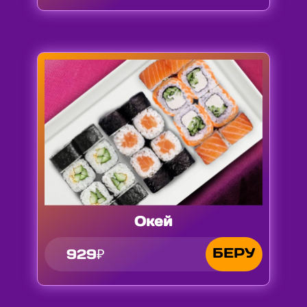
Окей
БЕРУ
929₽