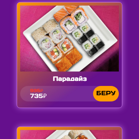
Парадайз
935₽
БЕРУ
735₽