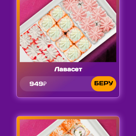
Лавасет
БЕРУ
949₽