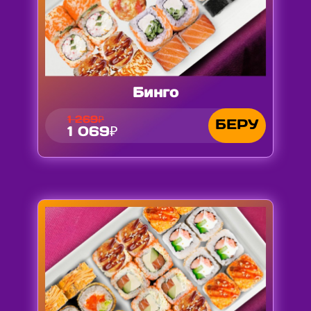
Бинго
1 269₽
БЕРУ
1 069₽