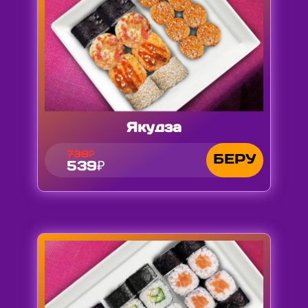
Якудза
739₽
БЕРУ
539₽