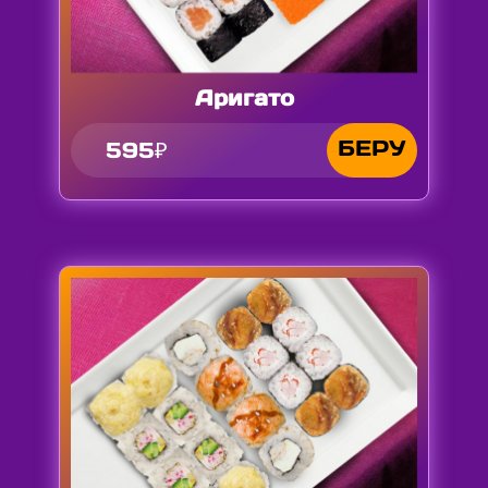
Аригато
БЕРУ
595₽