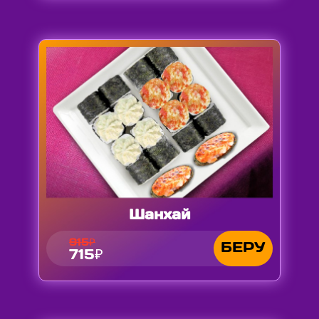
Шанхай
915₽
БЕРУ
715₽