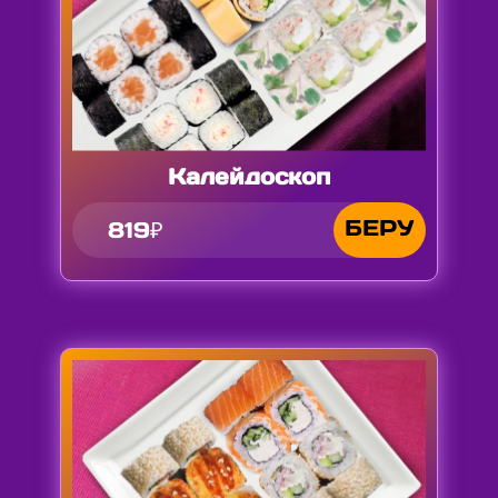
Калейдоскоп
БЕРУ
819₽