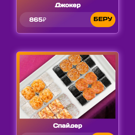
Джокер
БЕРУ
865₽
Спайдер