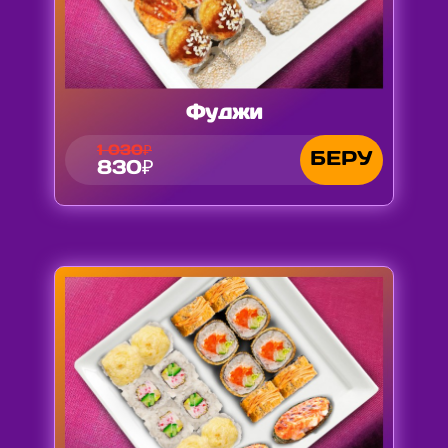
Фуджи
1 030₽
БЕРУ
830₽