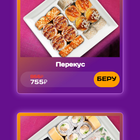
Перекус
955₽
БЕРУ
755₽