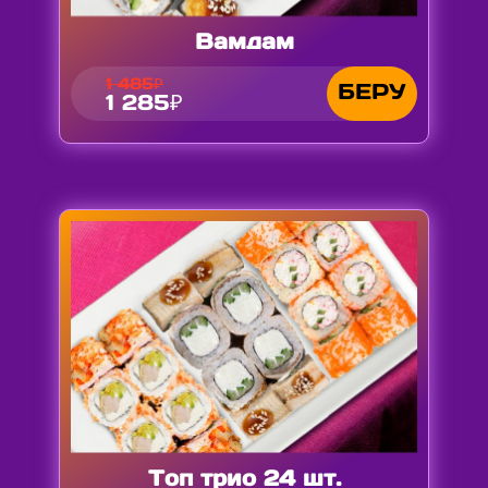
Вамдам
1 485₽
БЕРУ
1 285₽
Топ трио 24 шт.