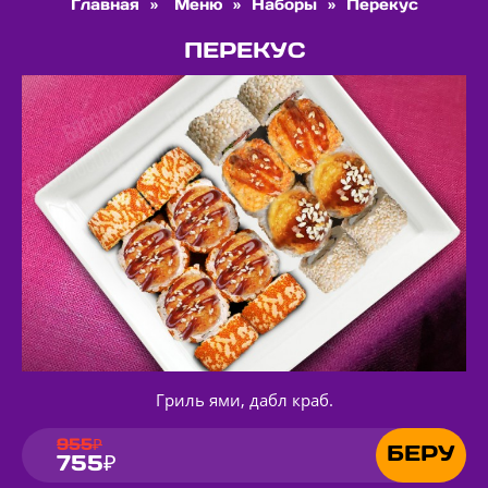
Главная
»
Меню
»
Наборы
»
Перекус
ПЕРЕКУС
Гриль ями, дабл краб.
955₽
БЕРУ
755₽