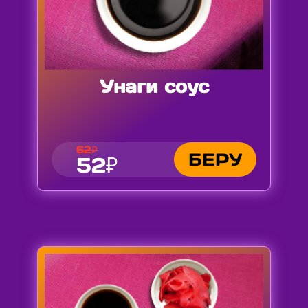
Унаги соус
62₽
БЕРУ
52₽