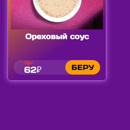
Ореховый соус
72₽
БЕРУ
62₽