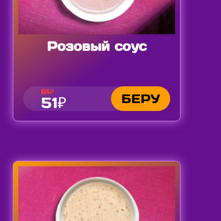
Розовый соус
61₽
БЕРУ
51₽