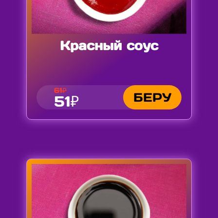
Красный соус
61₽
БЕРУ
51₽