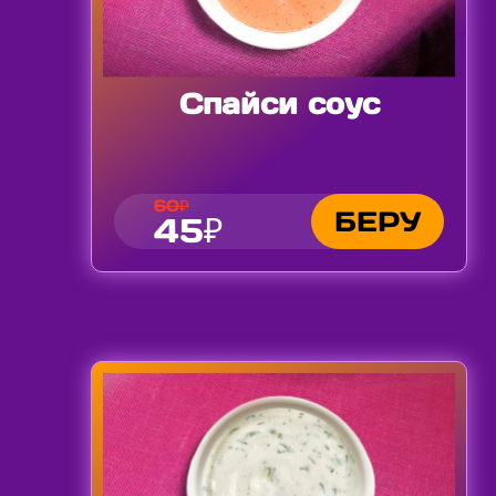
Спайси соус
60₽
БЕРУ
45₽