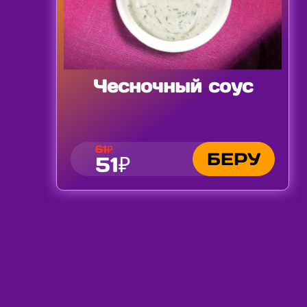
Чесночный соус
61₽
БЕРУ
51₽