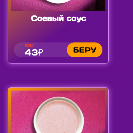
Соевый соус
53₽
БЕРУ
43₽