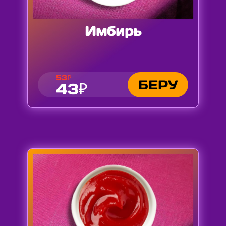
Имбирь
53₽
БЕРУ
43₽