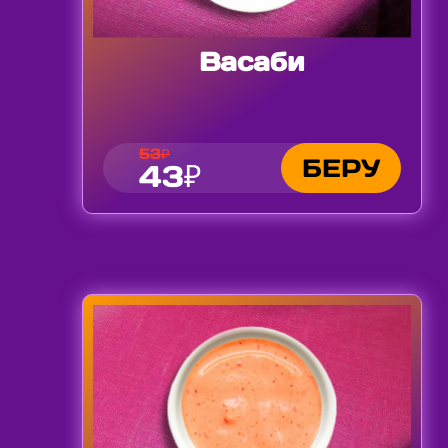
Васаби
53₽
БЕРУ
43₽