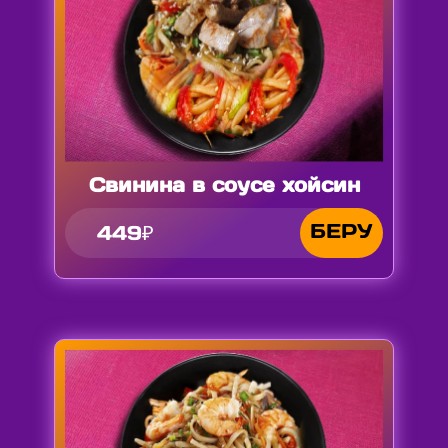
Свинина в соусе хойсин
БЕРУ
449₽