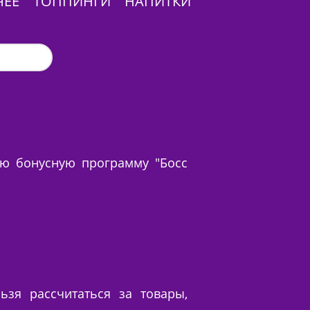
ЧЕЕ
ТОППИНГИ
НАПИТКИ
ую бонусную программу "Босс
зя рассчитаться за товары,