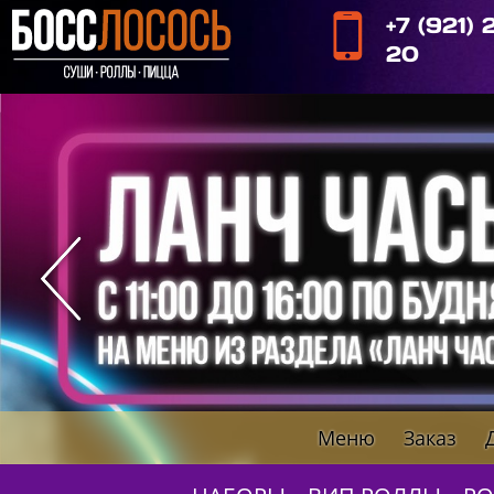
+7 (921)
20
Меню
Заказ